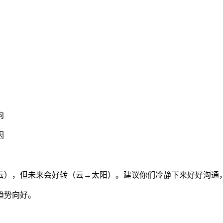
向
因
云），但未来会好转（云→太阳）。建议你们冷静下来好好沟通
趋势向好。