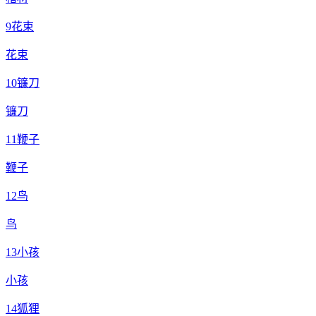
9
花束
花束
10
镰刀
镰刀
11
鞭子
鞭子
12
鸟
鸟
13
小孩
小孩
14
狐狸