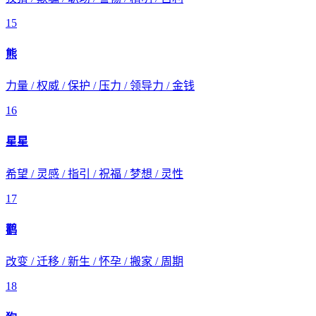
15
熊
力量 / 权威 / 保护 / 压力 / 领导力 / 金钱
16
星星
希望 / 灵感 / 指引 / 祝福 / 梦想 / 灵性
17
鹳
改变 / 迁移 / 新生 / 怀孕 / 搬家 / 周期
18