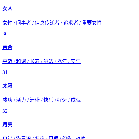
女人
女性 / 问事者 / 信息传递者 / 追求者 / 重要女性
30
百合
平静 / 和谐 / 长寿 / 纯洁 / 老年 / 安宁
31
太阳
成功 / 活力 / 清晰 / 快乐 / 好运 / 成就
32
月亮
直觉 / 潜意识 / 名声 / 周期 / 幻象 / 夜晚