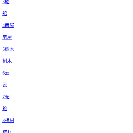
3
船
船
4
房屋
房屋
5
树木
树木
6
云
云
7
蛇
蛇
8
棺材
棺材