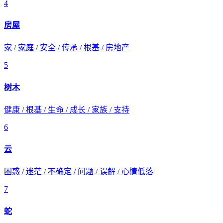
4
房屋
家 / 家庭 / 安全 / 传承 / 根基 / 房地产
5
树木
健康 / 根基 / 生命 / 成长 / 家族 / 支持
6
云
困惑 / 迷茫 / 不确定 / 问题 / 误解 / 心情低落
7
蛇