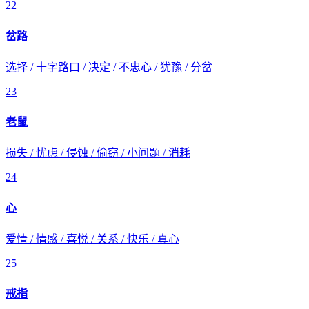
22
岔路
选择 / 十字路口 / 决定 / 不忠心 / 犹豫 / 分岔
23
老鼠
损失 / 忧虑 / 侵蚀 / 偷窃 / 小问题 / 消耗
24
心
爱情 / 情感 / 喜悦 / 关系 / 快乐 / 真心
25
戒指