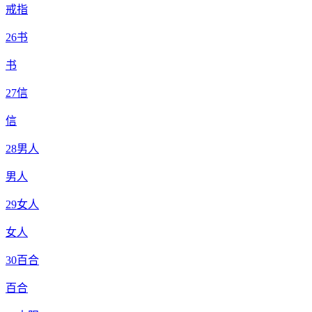
戒指
26
书
书
27
信
信
28
男人
男人
29
女人
女人
30
百合
百合