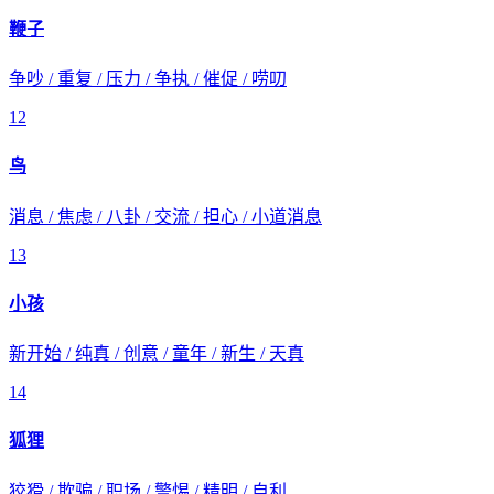
鞭子
争吵 / 重复 / 压力 / 争执 / 催促 / 唠叨
12
鸟
消息 / 焦虑 / 八卦 / 交流 / 担心 / 小道消息
13
小孩
新开始 / 纯真 / 创意 / 童年 / 新生 / 天真
14
狐狸
狡猾 / 欺骗 / 职场 / 警惕 / 精明 / 自利