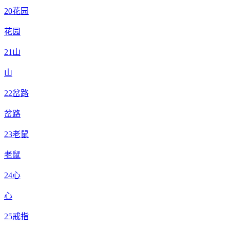
20
花园
花园
21
山
山
22
岔路
岔路
23
老鼠
老鼠
24
心
心
25
戒指