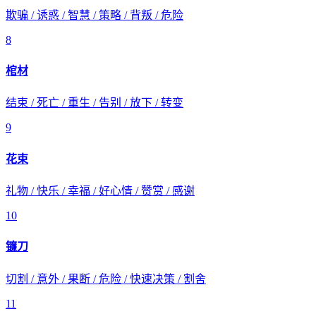
欺骗 / 诱惑 / 智慧 / 策略 / 背叛 / 危险
8
棺材
结束 / 死亡 / 重生 / 告别 / 放下 / 转变
9
花束
礼物 / 快乐 / 幸福 / 好心情 / 赞赏 / 感谢
10
镰刀
切割 / 意外 / 果断 / 危险 / 快速决策 / 割舍
11