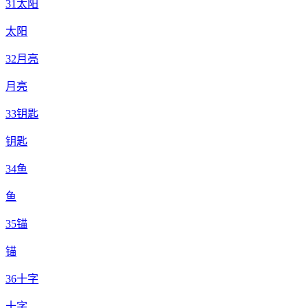
31
太阳
太阳
32
月亮
月亮
33
钥匙
钥匙
34
鱼
鱼
35
锚
锚
36
十字
十字