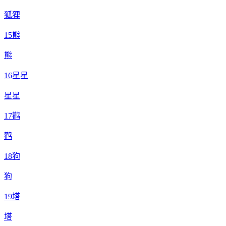
狐狸
15
熊
熊
16
星星
星星
17
鹳
鹳
18
狗
狗
19
塔
塔