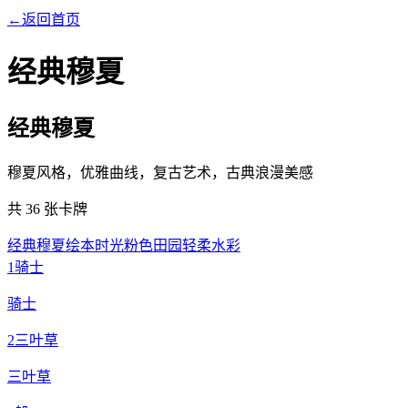
←
返回首页
经典穆夏
经典穆夏
穆夏风格，优雅曲线，复古艺术，古典浪漫美感
共 36 张卡牌
经典穆夏
绘本时光
粉色田园
轻柔水彩
1
骑士
骑士
2
三叶草
三叶草