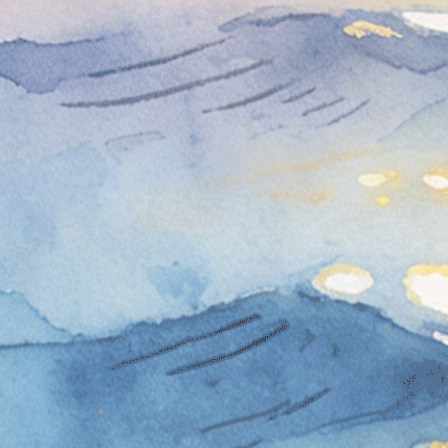
•
月亮 + 熊：潜意识中的恐惧
•
月亮 + 蛇：直觉与诱惑
➤
行动建议
当月亮出现在你的牌阵中：
1
.
倾听直觉：你的内心在告诉你什么？
2
.
注意梦境：梦可能带来启示
3
.
分辨真假：不要轻信表面
轻柔水彩
·
雷诺曼神谕卡第
32
张
上一张
太阳
全部36张
下一张