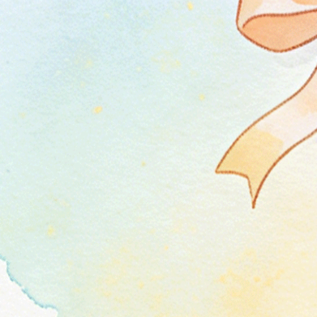
从象征层面分析，月亮与太阳形成对照——太阳代表外在、理
月亮代表不可见的世界——情感、直觉、梦境、潜意识。
◈
核心象征
•
情感：内在的情感世界
•
直觉：非理性的智慧
•
潜意识：深层意识的活动
•
梦境：梦中的信息
•
幻象：可能被欺骗
♥
感情解读
在感情占卜中，月亮代表感情的深层：
情感需求：月亮暗示感情的情感层面——需要情感上的满足。