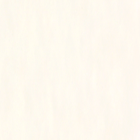
←
返回
绘本时光
卡牌详解
首页
→
经典穆夏
绘本时光
粉色田园
轻柔水彩
24
心
Heart
关键词
爱情
情感
喜悦
关系
快乐
真心
牌义解读
◆