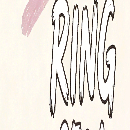
感情建议：心提醒你关注感情的核心——爱是最重要的。
★
工作解读
职场中的心能量：
•
工作热情：对工作的热爱
•
团队情感：团队的凝聚力和归属感
•
工作快乐：工作是否让你快乐？
✧
组合解读
•
心 + 三叶草：感情中的小确幸
•
心 + 太阳：感情非常幸福
•
心 + 戒指：承诺的爱
•
心 + 星星：灵魂伴侣
•
心 + 花束：浪漫的惊喜