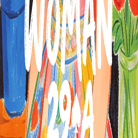
•
男人 + 狐狸：需要警惕的男性
➤
行动建议
当男人出现在你的牌阵中：
1
.
识别身份：这个男人是谁？
2
.
寻求帮助：不要害怕寻求帮助
3
.
善用资源：男性人脉是重要资源
绘本时光
·
雷诺曼神谕卡第
28
张
上一张
信
全部36张
下一张