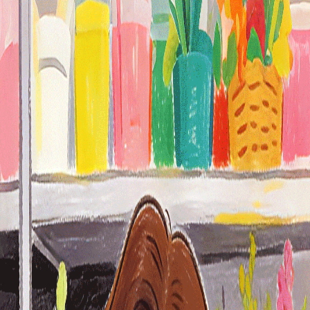
←
返回
绘本时光
卡牌详解
首页
→
经典穆夏
绘本时光
粉色田园
轻柔水彩
28
男人
Gentleman
关键词
男性
问事者
信息传递者
追求者
重要男性
牌义解读
◆