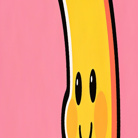
◇
深入解读
从传统角度来看，太阳一直是人类崇拜的最高对象。太阳象征
着生命、光明和力量。
从象征层面分析，太阳是雷诺曼中最正面的牌——星星代表希
望和灵感的指引；月亮代表情感和潜意识的月亮；太阳代表外
在成功和荣耀的太阳。
太阳代表的是世俗层面的最高成就——成功、财富、荣耀、幸
福。
◈
核心象征
•
成功：最高程度的成就
•
快乐：纯粹的喜悦
•
荣耀：荣誉和认可