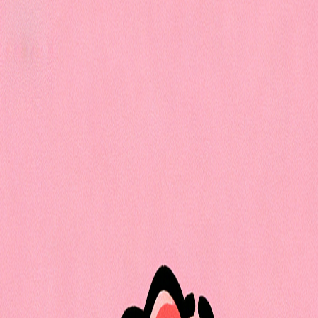
←
返回
粉色田园
卡牌详解
首页
→
经典穆夏
绘本时光
粉色田园
轻柔水彩
6
云
Clouds
关键词
困惑
迷茫
不确定
问题
误解
心情低落
牌义解读
◆