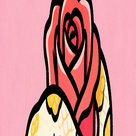
基本含义
云是雷诺曼牌阵中最能代表困惑、迷茫和暂时困难的牌之一。
这张牌描绘一朵乌云，象征着看不清前路的状态、暂时的困
境、情绪的低落和需要耐心等待的过渡期。
云的核心含义可以从以下几个层面理解：
首先，云代表困惑和迷茫。乌云遮蔽阳光，让前路变得模糊，
象征着看不清方向的状态。
其次，云象征问题和困难。云带来雨和风暴，象征着生活中遇
到的挑战。
第三，云与不确定性相关。云是多变的，象征着没有定数的状
态。
第四，云代表情绪的低落。正如阴天影响心情，乌云也代表着
情绪上的阴霾。